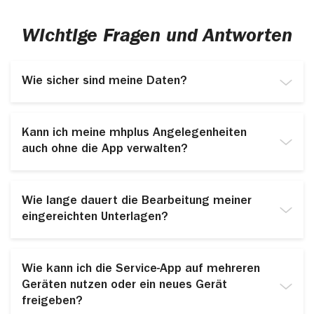
Wichtige Fragen und Antworten
Wie sicher sind meine Daten?
Ihre Daten sind bei uns gut geschützt. Wenn Sie
Dokumente oder Informationen senden, werden diese
Kann ich meine mhplus Angelegenheiten
verschlüsselt übertragen. So können Unbefugte nicht
auch ohne die App verwalten?
darauf zugreifen.
Ja – Sie können Ihre Angelegenheiten auch über den
Desktop in der mhplus
Online-Filiale
verwalten.
Wie lange dauert die Bearbeitung meiner
Oder Sie kontaktieren uns und wir kümmern uns um Ihr
eingereichten Unterlagen?
Anliegen. Rufen Sie uns an (
07141 9790-0
) oder
schreiben Sie eine
E-Mail
.
Reichen Sie Ihre Dokumente über die App ein,
gelangen sie unmittelbar in die interne
Wie kann ich die Service-App auf mehreren
Weiterverarbeitung. Anschließend prüft die zuständige
Geräten nutzen oder ein neues Gerät
Fachabteilung Ihr Anliegen sorgfältig. Wir sorgen
dafür, dass Sie so schnell wie möglich eine
freigeben?